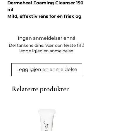
Dermaheal Foaming Cleanser 150
ml
Mild, effektiv rens for en frisk og
balansert hud
Dermaheal Foaming Cleanser er en
luksuriøs skumrens som fjerner
Ingen anmeldelser ennå
smuss, makeup og overflødig olje
Del tankene dine. Vær den første til å
uten å forstyrre hudens naturlige
legge igjen en anmeldelse.
fuktighetsbalanse. Formulert med
biomimetiske peptider, beroligende
Legg igjen en anmeldelse
planteekstrakter og
fuktighetsgivende ingredienser,
renser den huden grundig samtidig
Relaterte produkter
som den styrker hudbarrieren og
beskytter mot ytre påkjenninger.
Nøkkelfordeler:
Fjerner effektivt smuss,
urenheter og makeup
Bevarer hudens naturlige
fuktighet