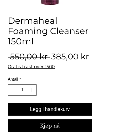
Dermaheal
Foaming Cleanser
150ml
Vanlig pris
Salgspris
 550,00 kr 
385,00 kr
Gratis frakt over 1500
Antall
*
Legg i handlekurv
Kjøp nå