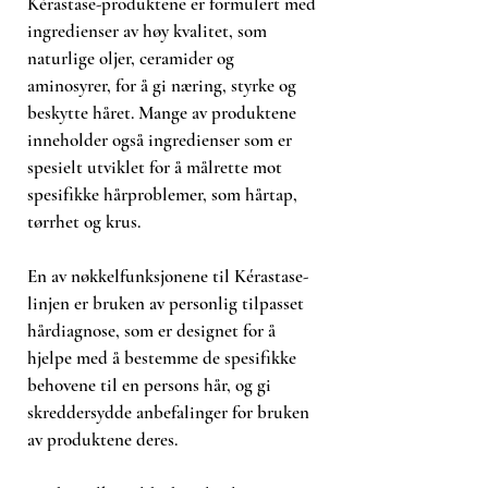
mykhet og mindre krusete hår som
Kérastase-produktene er formulert med
følge av farging.
ingredienser av høy kvalitet, som
Bruk:
naturlige oljer, ceramider og
Påfør i vått hår, fjern deretter
aminosyrer, for å gi næring, styrke og
overflødig vann før du påfører en
beskytte håret. Mange av produktene
liten mengde sjampo.
inneholder også ingredienser som er
Tilfør vann og emulger.
spesielt utviklet for å målrette mot
Fokuser den første påføringen på
spesifikke hårproblemer, som hårtap,
hodebunnen og bruk
tørrhet og krus.
fingertuppene for å massere inn i
hodebunnen og fjerne
En av nøkkelfunksjonene til Kérastase-
urenheter.
linjen er bruken av personlig tilpasset
Skyll grundig.
Gjenta påføringen.
hårdiagnose, som er designet for å
Den andre gangen vil skummet
hjelpe med å bestemme de spesifikke
bli mer rikelig, som vil hjelpe
behovene til en persons hår, og gi
med å rense håret helt til
skreddersydde anbefalinger for bruken
tuppene.
av produktene deres.
Skyll grundig.
Fortsett med Chroma Absolu