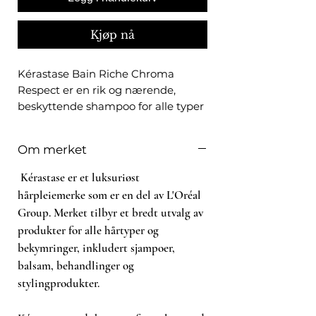
Kjøp nå
Kérastase Bain Riche Chroma
Respect er en rik og nærende,
beskyttende shampoo for alle typer
sensibilisert eller skadet,
fargebehandlet hår, hovedsakelig
Om merket
tilpasset middels til tykt hår. Denne
lyserosa, gjennomsiktige
Kérastase er et luksuriøst
gelformelen renser og nærer håret
hårpleiemerke som er en del av L'Oréal
samtidig som den gjenoppretter
Group. Merket tilbyr et bredt utvalg av
fiberen for å beskytte fargen mot å
produkter for alle hårtyper og
avta eller falme.
bekymringer, inkludert sjampoer,
Denne shampoen er beriket med
balsam, behandlinger og
melkesyre og Centella Asiatica og
stylingprodukter.
hjelper med å transformere
fiberoverflaten for umiddelbar