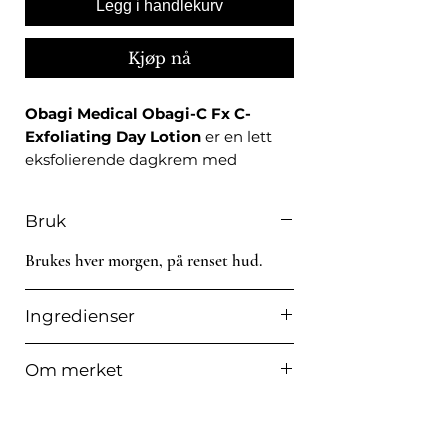
Legg i handlekurv
Kjøp nå
Obagi Medical Obagi-C Fx C-
Exfoliating Day Lotion
er en lett
eksfolierende dagkrem med
glykolsyre og vitamin C-glukosider,
formulert som del av en daglig
Bruk
hudpleierutine for moden hud.
Brukes hver morgen, på renset hud.
Egenskaper
Ingredienser
Inneholder glykolsyre og vitamin
C-glukosider
aqua, ethylhexyl stearate, ethylhexyl
Tilsatt hyaluronsyre og
Om merket
palmitate, glycolic acid, capryligcapric
kamilleekstrakt
triglyceride, hydroxyethyl
Obagi-historien
Lett, raskt absorberende
acrylate/sodium acryloyldimethyl tau
En leder innen hudhelse
konsistens