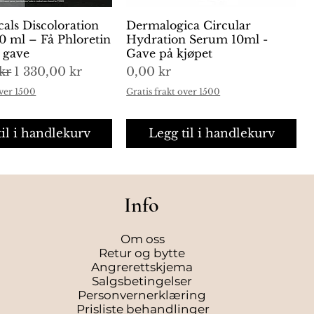
cals Discoloration
urtigvisning
Dermalogica Circular
Hurtigvisning
0 ml – Få Phloretin
Hydration Serum 10ml -
i gave
Gave på kjøpet
is
Salgspris
Pris
kr
1 330,00 kr
0,00 kr
over 1500
Gratis frakt over 1500
til i handlekurv
Legg til i handlekurv
Info
Om oss
Retur og bytte
Angrerettskjema
Salgsbetingelser
Personvernerklæring
Prisliste behandlinger