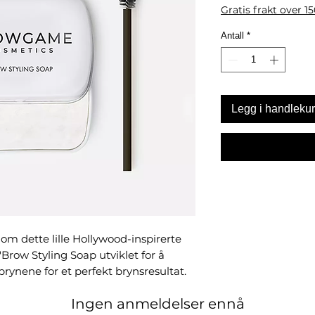
Gratis frakt over 1
Antall
*
Legg i handleku
 om dette lille Hollywood-inspirerte
row Styling Soap utviklet for å
brynene for et perfekt brynsresultat.
fortykningseffekt for vakkert
Ingen anmeldelser ennå
hele dagen. Produktet gir deg