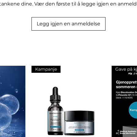
og vil sørge for at brynshårene holder
tankene dine. Vær den første til å legge igjen en anmeld
agen. Perfekt for deg som drømmer
eg som trenger å holde de mest
plass. Øyenbrynssåpen vil enkelt
Legg igjen en anmeldelse
ynene dine slik du vil ha dem: enten
ler mer slankt utseende.
Kampanje
Gave på k