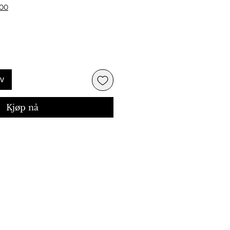
500
rv
Kjøp nå