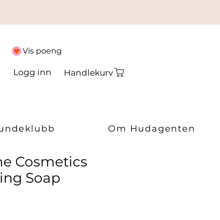
Vis poeng
Logg inn
Handlekurv
undeklubb
Om Hudagenten
e Cosmetics
ling Soap
ris