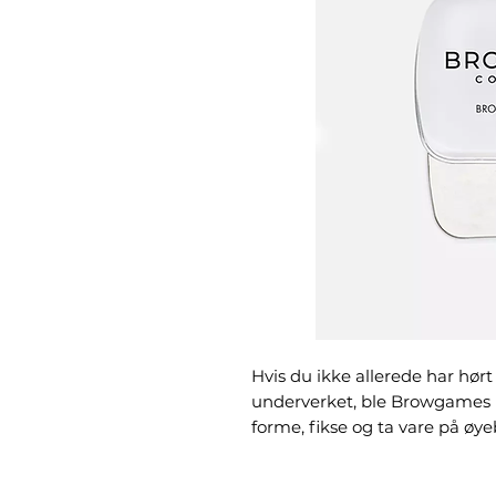
Hvis du ikke allerede har hørt
underverket, ble Browgames 'B
forme, fikse og ta vare på øye
Formelen har en øyeblikkelig 
designede øyenbryn gjennom 