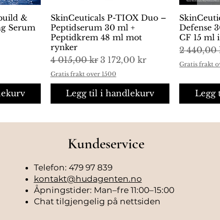
build &
ng
SkinCeuticals P-TIOX Duo –
Hurtigvisning
SkinCeuti
H
ing Serum
Peptidserum 30 ml +
Defense 3
Peptidkrem 48 ml mot
CF 15 ml 
rynker
Vanlig pr
2 440,00 
Vanlig pris
Salgspris
4 015,00 kr
3 172,00 kr
Gratis frakt 
Gratis frakt over 1500
lekurv
Legg til i handlekurv
Legg 
Kundeservice
Telefon: 479 97 839
kontakt@hudagenten.no
Åpningstider: Man–fre 11:00–15:00
Chat tilgjengelig på nettsiden