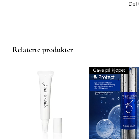
tredimensjonale, fyldige bryn 
Del 
seg på plass gjennom hele d
om fyldigere bryn eller for d
"buskete" og strie hårene på 
hjelpe deg med å style øyenbr
du vil ha et mykt, naturlig el
Relaterte produkter
Gave på kjøpet