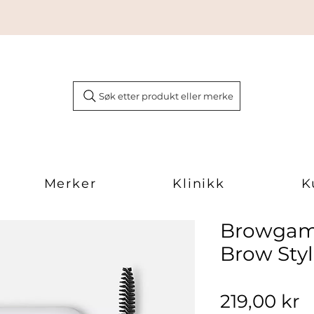
Søk etter produkt eller merke
Merker
Klinikk
K
Browgam
Brow Sty
P
219,00 kr