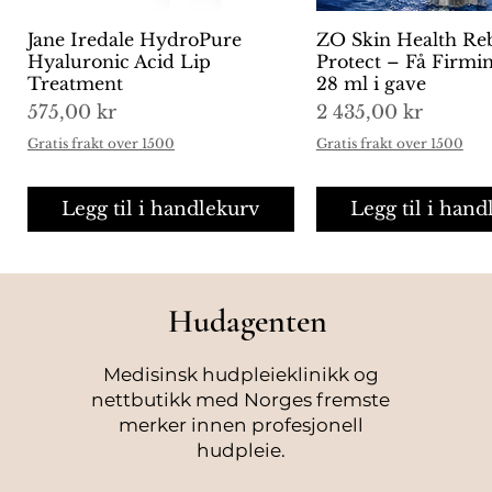
Jane Iredale HydroPure
Hurtigvisning
ZO Skin Health Re
Hurtigvisni
Hyaluronic Acid Lip
Protect – Få Firm
Treatment
28 ml i gave
Pris
Pris
575,00 kr
2 435,00 kr
Gratis frakt over 1500
Gratis frakt over 1500
Legg til i handlekurv
Legg til i hand
Hudagenten
Medisinsk hudpleieklinikk og
nettbutikk med Norges fremste
merker innen profesjonell
hudpleie.