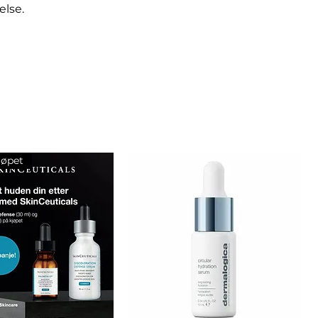
else.
jøpet